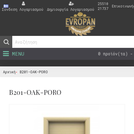
25510
Επικοινωνή
21737
Σύνδεση Λογαριασμού
Δημιουργία Λογαριασμού
MENU
0 προϊόν(τα) -
Αρχική
B201-OAK-PORO
B201-OAK-PORO