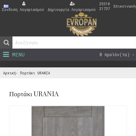
25510
Επικοινωνή
21737
Σύνδεση Λογαριασμού
Δημιουργία Λογαριασμού
MENU
0 προϊόν(τα) -
Αρχική
Πορτάκι URANIA
Πορτάκι URANIA