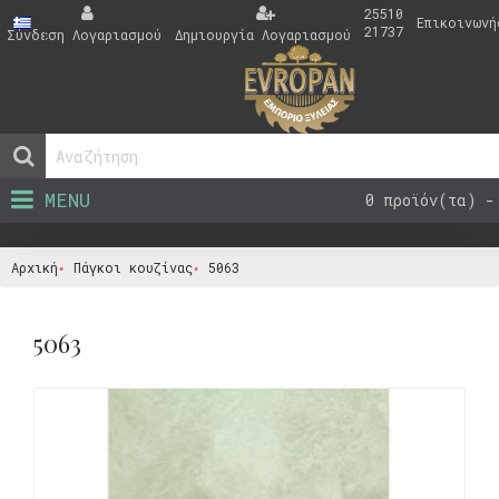
25510
Επικοινωνή
21737
Σύνδεση Λογαριασμού
Δημιουργία Λογαριασμού
MENU
0 προϊόν(τα) -
Αρχική
Πάγκοι κουζίνας
5063
5063