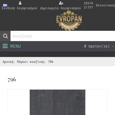
25510
Επικοινωνή
21737
Σύνδεση Λογαριασμού
Δημιουργία Λογαριασμού
MENU
0 προϊόν(τα) -
Αρχική
Πάγκοι κουζίνας
796
796