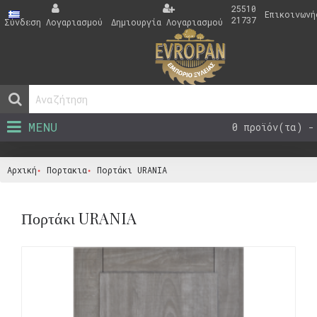
25510
Επικοινωνή
21737
Σύνδεση Λογαριασμού
Δημιουργία Λογαριασμού
MENU
0 προϊόν(τα) -
Αρχική
Πορτακια
Πορτάκι URANIA
Πορτάκι URANIA