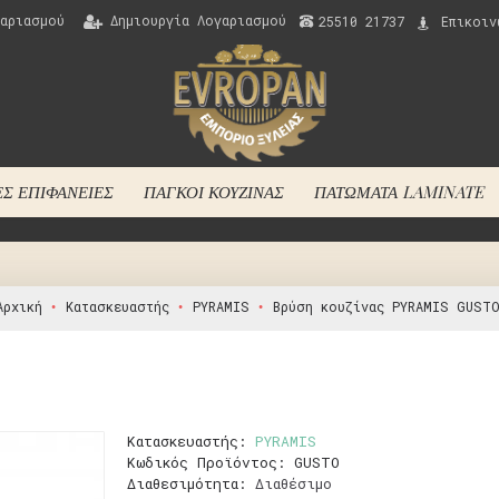
αριασμού
Δημιουργία Λογαριασμού
25510 21737
Επικοιν
ΈΣ ΕΠΙΦΆΝΕΙΈΣ
ΠΆΓΚΟΙ ΚΟΥΖΊΝΑΣ
ΠΑΤΏΜΑΤΑ LAMINATE
Αρχική
Κατασκευαστής
PYRAMIS
Βρύση κουζίνας PYRAMIS GUST
Κατασκευαστής:
PYRAMIS
Κωδικός Προϊόντος:
GUSTO
Διαθεσιμότητα:
Διαθέσιμο