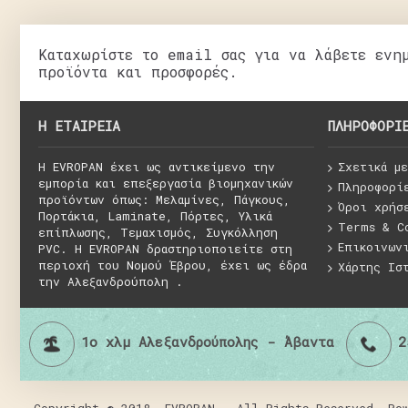
Καταχωρίστε το email σας για να λάβετε ενη
προϊόντα και προσφορές.
H ΕΤΑΙΡΕΊΑ
ΠΛΗΡΟΦΟΡΊ
Η EVROPAN έχει ως αντικείμενο την
Σχετικά με
εμπορία και επεξεργασία βιομηχανικών
Πληροφορί
προϊόντων όπως: Μελαμίνες, Πάγκους,
Όροι χρήσ
Πορτάκια, Laminate, Πόρτες, Υλικά
Terms & C
επίπλωσης, Τεμαχισμός, Συγκόλληση
Επικοινων
PVC. H EVROPAN δραστηριοποιείτε στη
περιοχή του Νομού Έβρου, έχει ως έδρα
Χάρτης Ισ
την Αλεξανδρούπολη .
1ο χλμ Αλεξανδρούπολης - Άβαντα
2