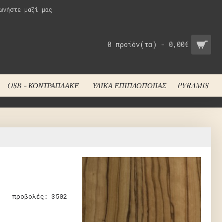
ωνήστε μαζί μας
0 προϊόν(τα) - 0,00€
OSB - ΚΟΝΤΡΑΠΛΑΚΈ
ΥΛΙΚΆ ΕΠΙΠΛΟΠΟΙΊΑΣ
PYRAMIS
O
προβολές: 3502