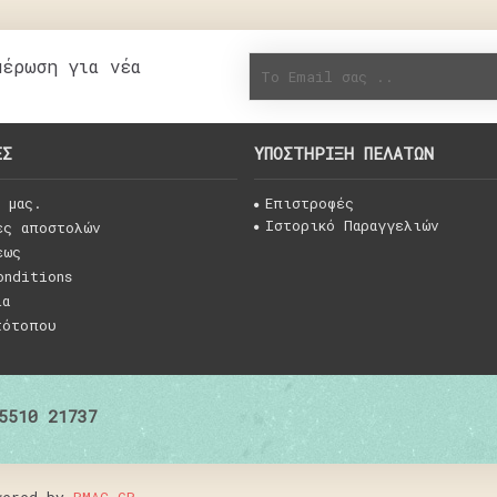
μέρωση για νέα
ΕΣ
ΥΠΟΣΤΗΡΙΞΗ ΠΕΛΑΤΏΝ
 μας.
Επιστροφές
Ιστορικό Παραγγελιών
ες αποστολών
εως
onditions
ια
τότοπου
5510 21737