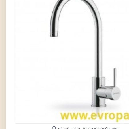
Κάντε κλικ για το μεγέθυνση