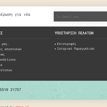
μέρωση για νέα
ΕΣ
ΥΠΟΣΤΗΡΙΞΗ ΠΕΛΑΤΏΝ
 μας.
Επιστροφές
Ιστορικό Παραγγελιών
ες αποστολών
εως
onditions
ια
τότοπου
5510 21737