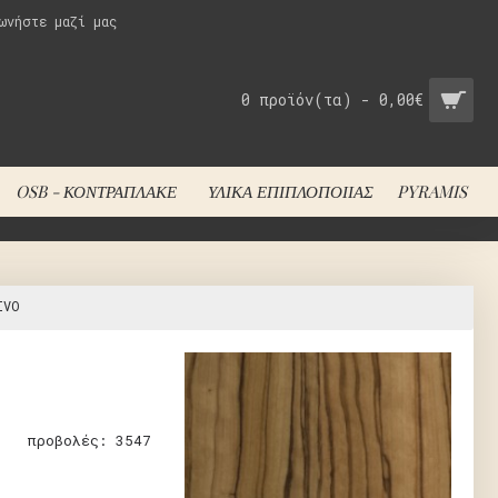
ωνήστε μαζί μας
0 προϊόν(τα) - 0,00€
OSB - ΚΟΝΤΡΑΠΛΑΚΈ
ΥΛΙΚΆ ΕΠΙΠΛΟΠΟΙΊΑΣ
PYRAMIS
IVO
προβολές: 3547