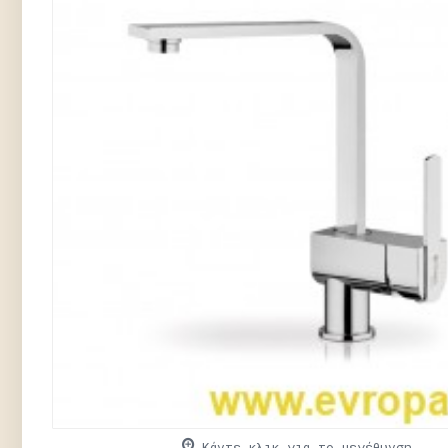
Κάντε κλικ για το μεγέθυνση