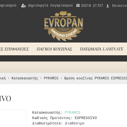
αριασμού
Δημιουργία Λογαριασμού
25510 21737
Επικοιν
ΈΣ ΕΠΙΦΆΝΕΙΈΣ
ΠΆΓΚΟΙ ΚΟΥΖΊΝΑΣ
ΠΑΤΏΜΑΤΑ LAMINATE
ική
Κατασκευαστής
PYRAMIS
Βρύση κουζίνας PYRAMIS ESPRESS
SIVO
Κατασκευαστής:
PYRAMIS
Κωδικός Προϊόντος:
ESPRESSIVO
Διαθεσιμότητα:
Διαθέσιμο