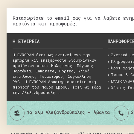
Καταχωρίστε το email σας για να λάβετε ενη
προϊόντα και προσφορές.
H ΕΤΑΙΡΕΊΑ
ΠΛΗΡΟΦΟΡΊ
Η EVROPAN έχει ως αντικείμενο την
Σχετικά με
εμπορία και επεξεργασία βιομηχανικών
Πληροφορί
προϊόντων όπως: Μελαμίνες, Πάγκους,
Όροι χρήσ
Πορτάκια, Laminate, Πόρτες, Υλικά
Terms & C
επίπλωσης, Τεμαχισμός, Συγκόλληση
Επικοινων
PVC. H EVROPAN δραστηριοποιείτε στη
περιοχή του Νομού Έβρου, έχει ως έδρα
Χάρτης Ισ
την Αλεξανδρούπολη .
1ο χλμ Αλεξανδρούπολης - Άβαντα
2