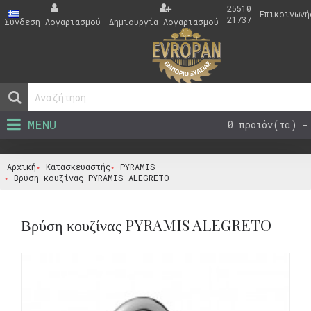
25510
Επικοινωνή
21737
Σύνδεση Λογαριασμού
Δημιουργία Λογαριασμού
MENU
0 προϊόν(τα) -
Αρχική
Κατασκευαστής
PYRAMIS
Βρύση κουζίνας PYRAMIS ALEGRETO
Βρύση κουζίνας PYRAMIS ALEGRETO